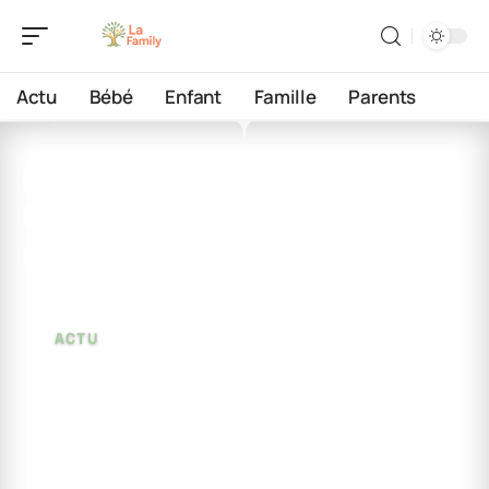
Actu
Bébé
Enfant
Famille
Parents
7 juin 2026
Qui est la mère des jumeaux
d’Elon Musk ?
ACTU